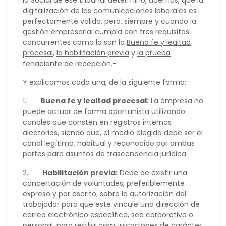
lo Social de ese tribunal determinó, además, que la
digitalización de las comunicaciones laborales es
perfectamente válida, pero, siempre y cuando la
gestión empresarial cumpla con tres requisitos
concurrentes como lo son la
Buena fe y lealtad
procesal
,
la habilitación previa
y
la prueba
fehaciente de recepción
.-
Y explicamos cada una, de la siguiente forma:
1.
Buena fe y lealtad procesal
:
La empresa no
puede actuar de forma oportunista utilizando
canales que consten en registros internos
aleatorios, siendo que, el medio elegido debe ser el
canal legítimo, habitual y reconocido por ambas
partes para asuntos de trascendencia jurídica.
2.
Habilitación previa
:
Debe de existir una
concertación de voluntades, preferiblemente
expreso y por escrito, sobre la autorización del
trabajador para que este vincule una dirección de
correo electrónico específica, sea corporativa o
personal, para recibir comunicaciones de carácter