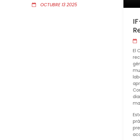
OCTUBRE 13 2025
IF
Re
El 
rec
gén
mun
lab
apr
Con
dia
mar
Est
prá
pre
aco