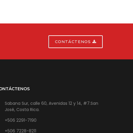
CONTÁCTENOS
ONTÁCTENOS
Sabana Sur, calle 60, Avenidas 12 y 14, #7.San
José, Costa Rica.
+506 2291-7190
+506 7228-8211