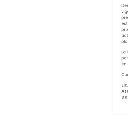
Des
vig
pre
est
pro
act
pla
La 
par
en 
Cor
Lic
As
De