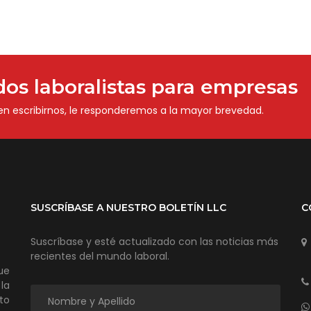
os laboralistas para empresas
 en escribirnos, le responderemos a la mayor brevedad.
SUSCRÍBASE A NUESTRO BOLETÍN LLC
C
Suscríbase y esté actualizado con las noticias más
recientes del mundo laboral.
ue
la
to