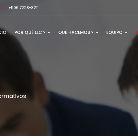
+506 7228-8211
CIO
POR QUÉ LLC ?
QUÉ HACEMOS ?
EQUIPO
formativos