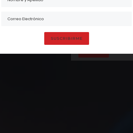
alizada en asesoría laboral
con un equipo de abogados
nalizada y preventiva las
ios a la medida considerando
tabilidad.
SUSCRIBIRME
ENVIAR