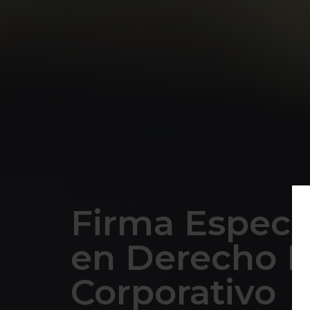
Firma Especi
en Derecho L
Corporativo