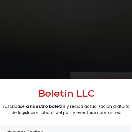
Obtenga l
de su
alizada
Boletín LLC
aboral
Suscríbase
a nuestro boletín
y reciba actualización gratuita
de legislación laboral del país y eventos importantes.