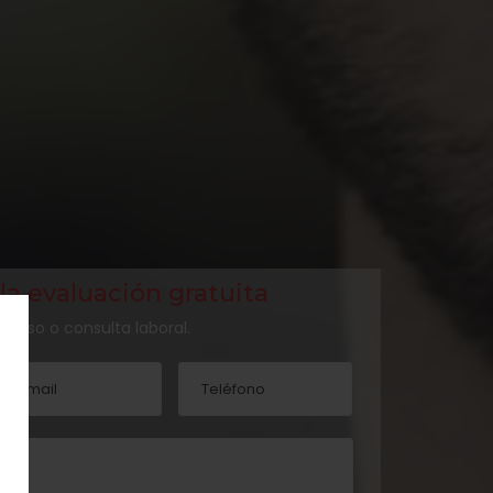
a evaluación gratuita
 caso o consulta laboral.